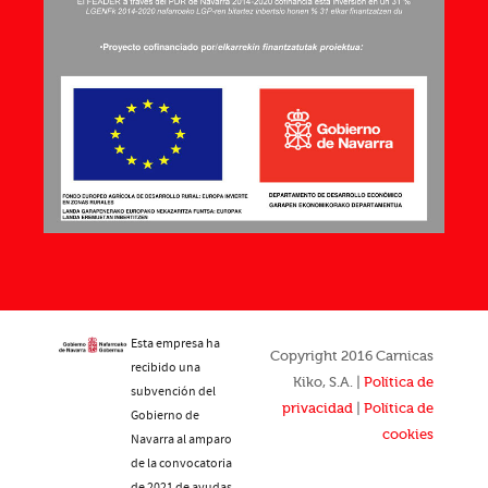
Esta empresa ha
Copyright 2016 Carnicas
recibido una
Kiko, S.A. |
Política de
subvención del
privacidad
|
Política de
Gobierno de
cookies
Navarra al amparo
de la convocatoria
de 2021 de ayudas