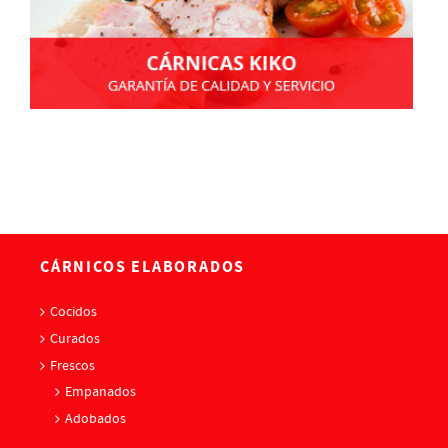
CÁRNICOS ELABORADOS
Cocidos
Curados
Frescos
Empanados
Adobados