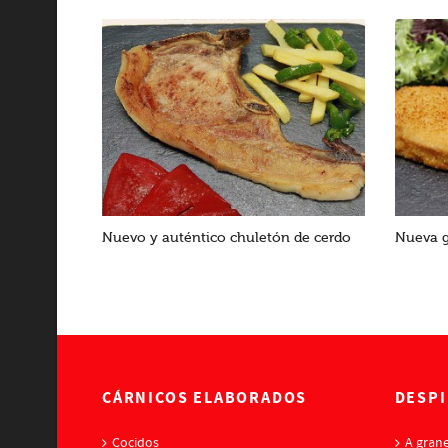
Nuevo y auténtico chuletón de cerdo
Nueva g
CÁRNICOS ELABORADOS
DESPI
Cocidos
A grane