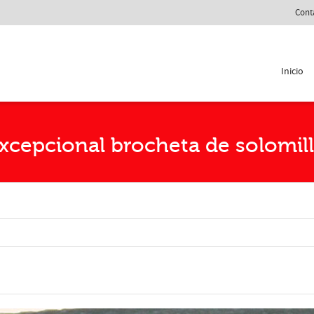
Cont
Inicio
xcepcional brocheta de solomil