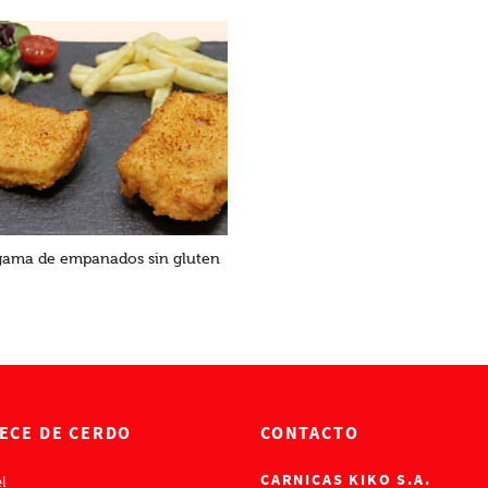
ama de empanados sin gluten
ECE DE CERDO
CONTACTO
CARNICAS KIKO S.A.
l