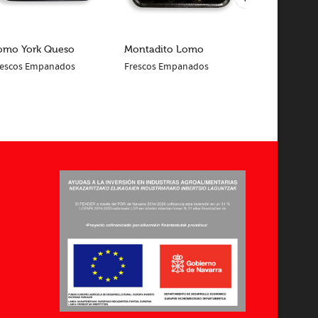
omo York Queso
Montadito Lomo
Lomo Ques
rescos Empanados
Frescos Empanados
Frescos Empa
LEER MÁS
LEER MÁS
LEER MÁS