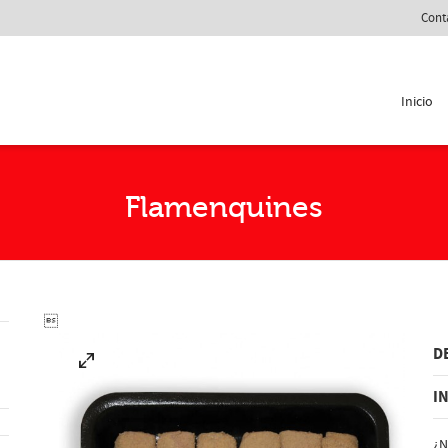
Cont
Inicio
Flamenquines

D
I
¿N