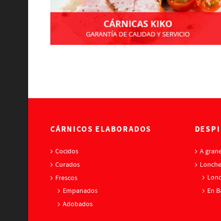
CÁRNICOS ELABORADOS
DESPI
Cocidos
A grane
Curados
Lonch
Lonc
Frescos
Empanados
En B
Adobados