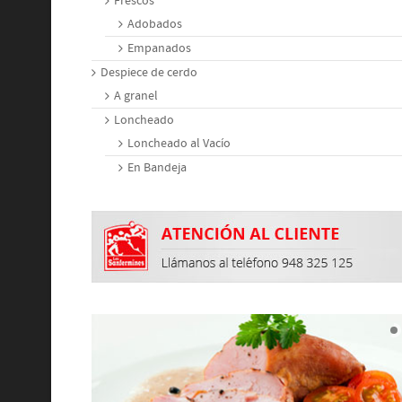
Frescos
Adobados
Empanados
Despiece de cerdo
A granel
Loncheado
Loncheado al Vacío
En Bandeja