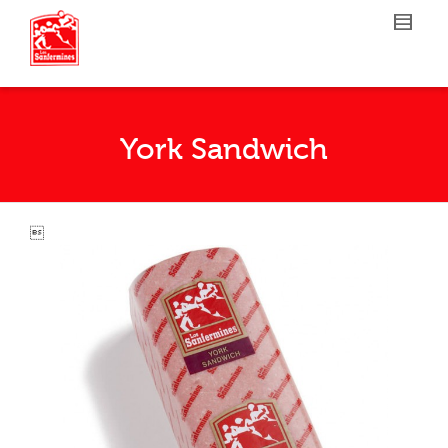
York Sandwich
