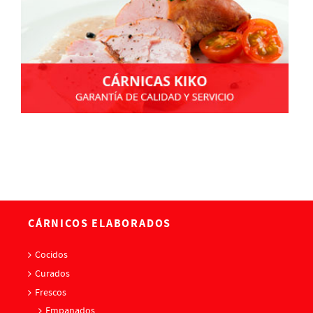
CÁRNICOS ELABORADOS
Cocidos
Curados
Frescos
Empanados