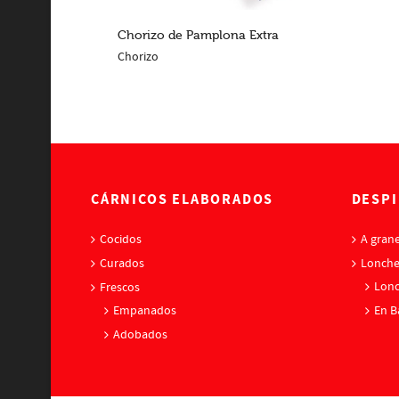
Chorizo de Pamplona Extra
Chorizo
LEER MÁS
CÁRNICOS ELABORADOS
DESPI
Cocidos
A grane
Curados
Lonch
Lonc
Frescos
Empanados
En B
Adobados