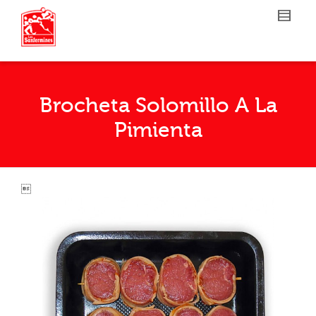
Brocheta Solomillo A La
Pimienta
