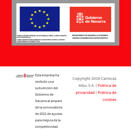
Esta empresa ha
Copyright 2016 Carnicas
recibido una
Kiko, S.A. |
Política de
subvención del
privacidad
|
Política de
Gobierno de
cookies
Navarra al amparo
de la convocatoria
de 2021 de ayudas
para mejora de la
competitividad.