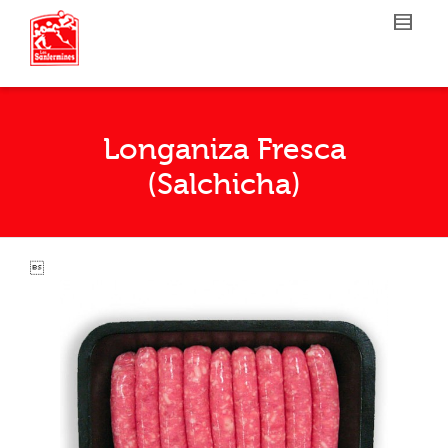
Longaniza Fresca
(Salchicha)
