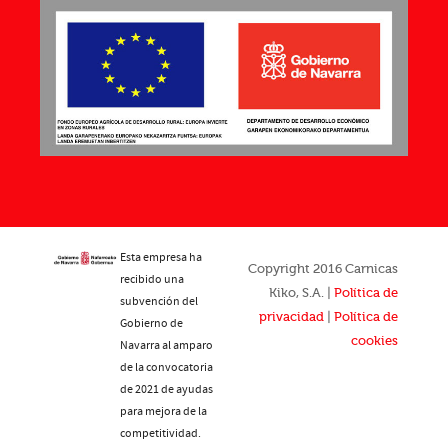
Esta empresa ha
Copyright 2016 Carnicas
recibido una
Kiko, S.A. |
Política de
subvención del
privacidad
|
Política de
Gobierno de
cookies
Navarra al amparo
de la convocatoria
de 2021 de ayudas
para mejora de la
competitividad.