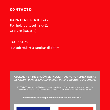
CONTACTO
CARNICAS KIKO S.A.
Pol. Ind. Ipertegui nave 11
Orcoyen (Navarra)
948 32 51 25