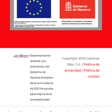
Esta empresa ha
Copyright 2016 Carnicas
recibido una
Kiko, S.A. |
Política de
subvención del
privacidad
|
Política de
Gobierno de
cookies
Navarra al amparo
de la convocatoria
de 2021 de ayudas
para mejora de la
competitividad.